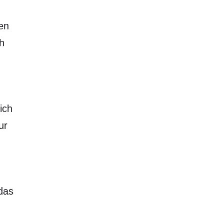
en
ch
ich
ur
 das