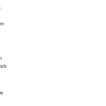
s
en
e
h
ich
ie