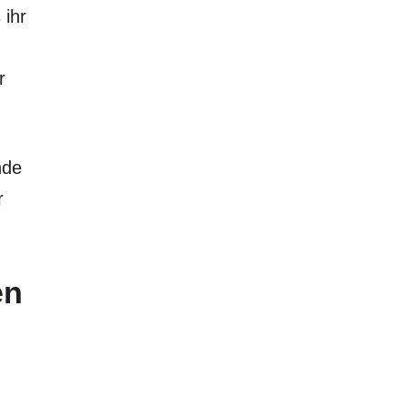
 ihr
r
nde
r
en