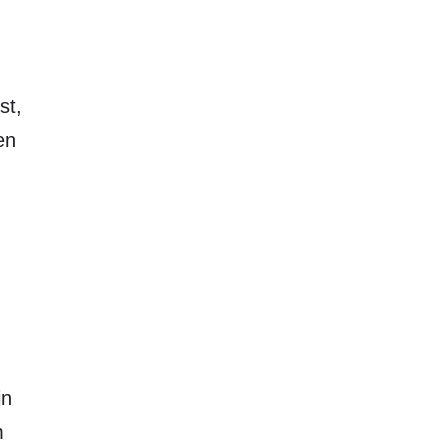
st,
en
in
m