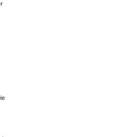
er
ie