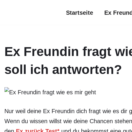
Startseite
Ex Freun
Zum
Inhalt
springen
Ex Freundin fragt wi
soll ich antworten?
Nur weil deine Ex Freundin dich fragt wie es dir g
Wenn du wissen willst wie deine Chancen stehe
den
Ex zurück Test*
und du bekommst eine gut